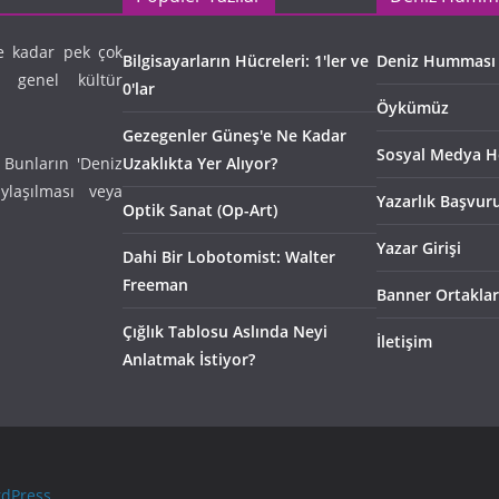
e kadar pek çok
Bilgisayarların Hücreleri: 1'ler ve
Deniz Humması
n genel kültür
0'lar
Öykümüz
Gezegenler Güneş'e Ne Kadar
Sosyal Medya H
 Bunların 'Deniz
Uzaklıkta Yer Alıyor?
laşılması veya
Yazarlık Başvur
Optik Sanat (Op-Art)
Yazar Girişi
Dahi Bir Lobotomist: Walter
Freeman
Banner Ortaklar
Çığlık Tablosu Aslında Neyi
İletişim
Anlatmak İstiyor?
dPress
.