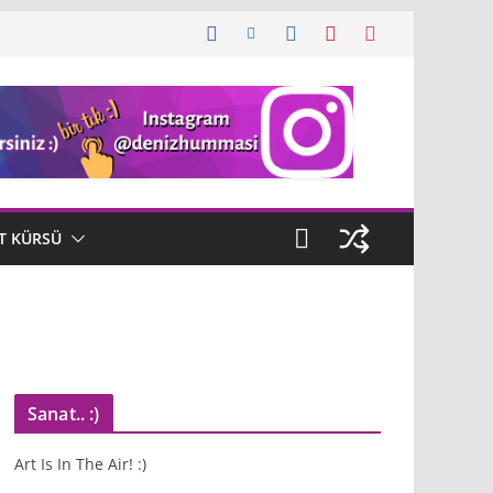
T KÜRSÜ
Sanat.. :)
Art Is In The Air! :)