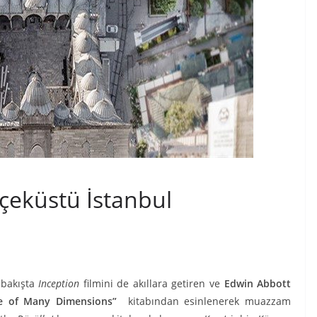
çeküstü İstanbul
 bakışta
Inception
filmini de akıllara getiren ve
Edwin Abbott
ce of Many Dimensions”
kitabından esinlenerek muazzam