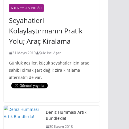
NAUNET'IN GÜNLÜĞÜ
Seyahatleri
Kolaylaştırmanın Pratik
Yolu; Araç Kiralama
31 Mayıs 2019
Şule İnci Aşar
Günlük geziler, küçük seyahatler için araç
sahibi olmak şart değil; zira kiralama
alternatifi de var.
Deniz Humması Artık
Bundle’da!
30 Kasım 2018