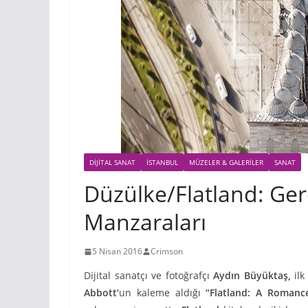
DIJITAL SANAT
İSTANBUL
MÜZELER & GALERILER
SANAT
Düzülke/Flatland: Ger
Manzaraları
5 Nisan 2016
Crimson
Dijital sanatçı ve fotoğrafçı
Aydın Büyüktaş,
ilk
Abbott’
un kaleme aldığı
“Flatland: A Roman