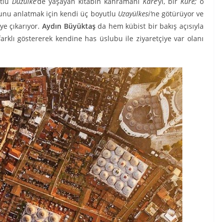
utlu
Düzülke
‘de yaşayan kitabın kahramanı
Kare
‘yi, bir
Küre;
o
unu anlatmak için kendi üç boyutlu
Uzayülkesi’
ne götürüyor ve
iye çıkarıyor.
Aydın Büyüktaş
da hem kübist bir bakış açısıyla
arklı göstererek kendine has üslubu ile ziyaretçiye var olanı