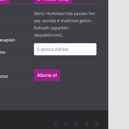
Deniz Humması'nda yazılan her
şey, anında e-mailinize gelsin.
Kahvaltı yaparken
okuyabilirsiniz..
esapları
E
usu
-
p
o
Abone ol
s
ımız
t
a
A
d
r
e
s