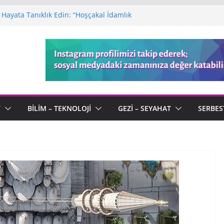
Hayata Tanıklık Edin: “Hoşçakal İdamlık
ı: Sonu Olmayan Bir Macera
a Defteri: Kötülüğün Ortasında Açan
 Kaleminden “Serenad” ve Ölümsüz Aşk
endi Tanımıyla “Kimliksiz” Bir Usta
V
BILIM – TEKNOLOJI
GEZI – SEYAHAT
SERBES