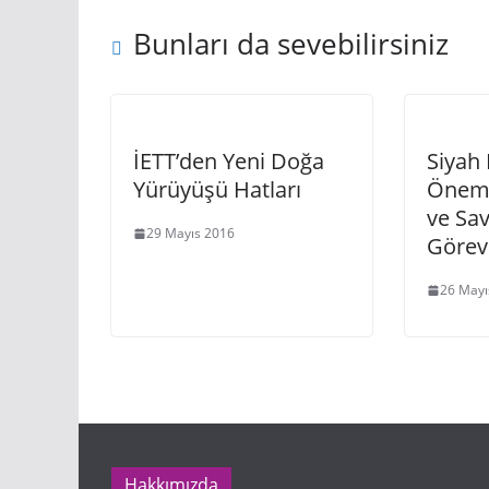
Bunları da sevebilirsiniz
İETT’den Yeni Doğa
Siyah 
Yürüyüşü Hatları
Öneml
ve Sa
29 Mayıs 2016
Görevi
26 Mayı
Hakkımızda