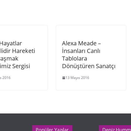
Hayatlar
Alexa Meade –
idir Hareketi
İnsanları Canlı
vaşmak
Tablolara
miz Sergisi
Dönüştüren Sanatçı
s 2016
13 Mayıs 2016
Popüler Yazılar
Deniz Humm