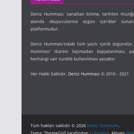
Deniz Humması; sanattan bilime, tarihten müziğ
alanda okuyucularına özgün içerikler suna
platformudur.
Deniz Humması'ndaki tüm yazılı içerik özgündür.
Humması' ibaresi taşımadan kopyalanması, pay
herhangi sair suretle kullanılması yasaktır.
Her Hakkı Saklıdır.
Deniz Humması
© 2016 - 2021
Tüm hakları saklıdır © 2026
Deniz Humması
.
Tema: ThemeGrill tarafından
ColorMag
. Altyapı
Wor