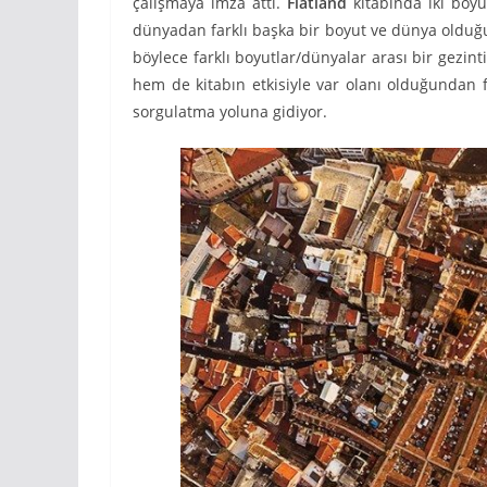
çalışmaya imza attı.
Flatland
kitabında iki boy
dünyadan farklı başka bir boyut ve dünya olduğ
böylece farklı boyutlar/dünyalar arası bir gezint
hem de kitabın etkisiyle var olanı olduğundan f
sorgulatma yoluna gidiyor.