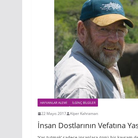
HAYVANLAR ALEMI
İLGINÇ BILGILER
22 Mayıs 2017
Alper Kahraman
İnsan Dostlarının Vefatına Yas
‘Yas tutmak’ sadece insanlara özgü bir kavram değil