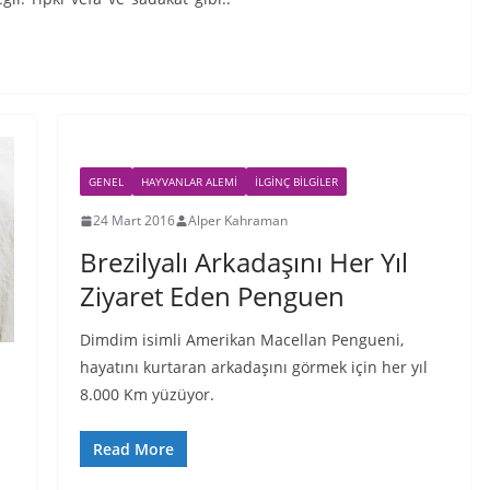
GENEL
HAYVANLAR ALEMI
İLGINÇ BILGILER
24 Mart 2016
Alper Kahraman
Brezilyalı Arkadaşını Her Yıl
Ziyaret Eden Penguen
Dimdim isimli Amerikan Macellan Pengueni,
hayatını kurtaran arkadaşını görmek için her yıl
8.000 Km yüzüyor.
Read More