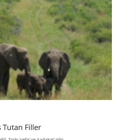
 Tutan Filler
. Tıpkı ‘vefa’ ve ‘sadakat’ gibi..