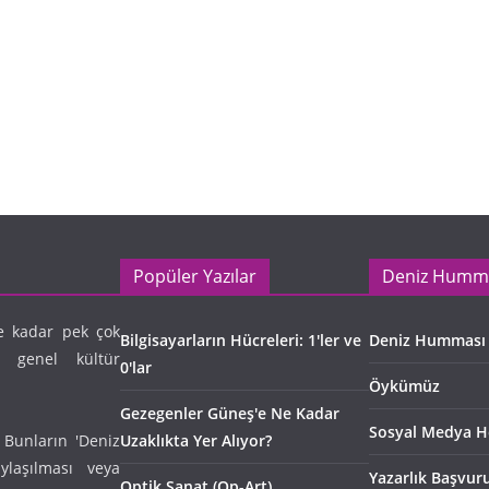
Popüler Yazılar
Deniz Humm
e kadar pek çok
Bilgisayarların Hücreleri: 1'ler ve
Deniz Humması
n genel kültür
0'lar
Öykümüz
Gezegenler Güneş'e Ne Kadar
Sosyal Medya H
 Bunların 'Deniz
Uzaklıkta Yer Alıyor?
laşılması veya
Yazarlık Başvur
Optik Sanat (Op-Art)