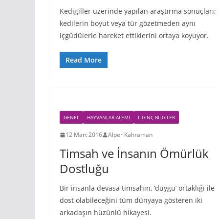
Kedigiller üzerinde yapılan araştırma sonuçları;
kedilerin boyut veya tür gözetmeden aynı
içgüdülerle hareket ettiklerini ortaya koyuyor.
Read More
GENEL
HAYVANLAR ALEMI
İLGINÇ BILGILER
12 Mart 2016
Alper Kahraman
Timsah ve İnsanın Ömürlük
Dostluğu
Bir insanla devasa timsahın, ‘duygu’ ortaklığı ile
dost olabileceğini tüm dünyaya gösteren iki
arkadaşın hüzünlü hikayesi.