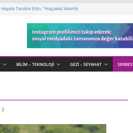
Hayata Tanıklık Edin: “Hoşçakal İdamlık
ı: Sonu Olmayan Bir Macera
a Defteri: Kötülüğün Ortasında Açan
 Kaleminden “Serenad” ve Ölümsüz Aşk
endi Tanımıyla “Kimliksiz” Bir Usta
V
BILIM – TEKNOLOJI
GEZI – SEYAHAT
SERBES
:)