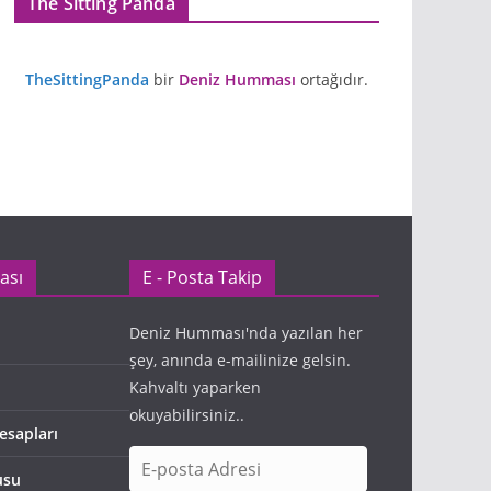
The Sitting Panda
TheSittingPanda
bir
Deniz Humması
ortağıdır.
ası
E - Posta Takip
Deniz Humması'nda yazılan her
şey, anında e-mailinize gelsin.
Kahvaltı yaparken
okuyabilirsiniz..
esapları
E
usu
-