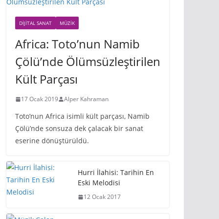
DIJITAL SANAT
MÜZIK
Africa: Toto’nun Namib
Çölü’nde Ölümsüzleştirilen
Kült Parçası
17 Ocak 2019
Alper Kahraman
Toto’nun Africa isimli kült parçası, Namib
Çölü’nde sonsuza dek çalacak bir sanat
eserine dönüştürüldü.
Hurri İlahisi: Tarihin En
Eski Melodisi
12 Ocak 2017