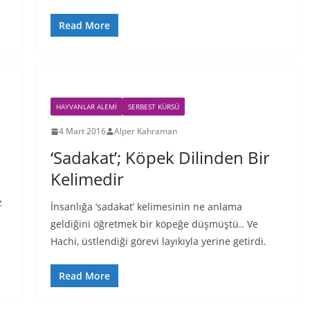
Read More
HAYVANLAR ALEMI
SERBEST KÜRSÜ
4 Mart 2016
Alper Kahraman
‘Sadakat’; Köpek Dilinden Bir
Kelimedir
z
İnsanlığa ‘sadakat’ kelimesinin ne anlama
geldiğini öğretmek bir köpeğe düşmüştü.. Ve
Hachi, üstlendiği görevi layıkıyla yerine getirdi.
Read More