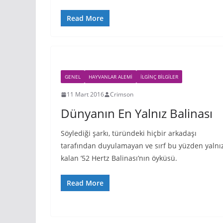
Read More
GENEL
HAYVANLAR ALEMI
İLGINÇ BILGILER
11 Mart 2016
Crimson
Dünyanın En Yalnız Balinası
Söylediği şarkı, türündeki hiçbir arkadaşı
tarafından duyulamayan ve sırf bu yüzden yalnı
kalan ’52 Hertz Balinası’nın öyküsü.
Read More