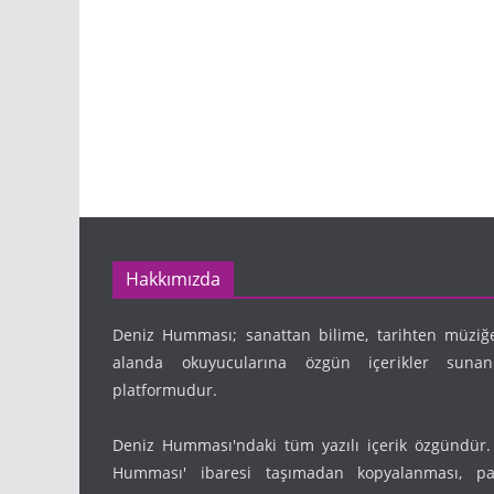
Hakkımızda
Deniz Humması; sanattan bilime, tarihten müziğ
alanda okuyucularına özgün içerikler suna
platformudur.
Deniz Humması'ndaki tüm yazılı içerik özgündür.
Humması' ibaresi taşımadan kopyalanması, pay