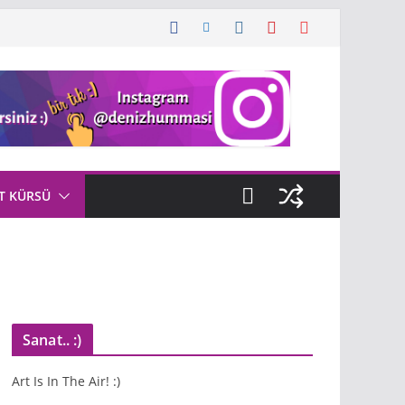
T KÜRSÜ
Sanat.. :)
Art Is In The Air! :)