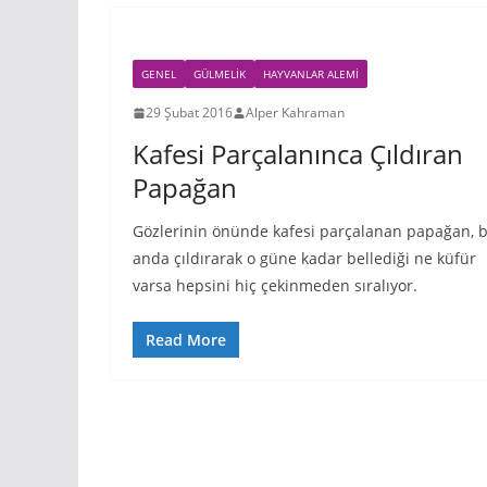
GENEL
GÜLMELIK
HAYVANLAR ALEMI
29 Şubat 2016
Alper Kahraman
Kafesi Parçalanınca Çıldıran
Papağan
Gözlerinin önünde kafesi parçalanan papağan, b
anda çıldırarak o güne kadar bellediği ne küfür
varsa hepsini hiç çekinmeden sıralıyor.
Read More