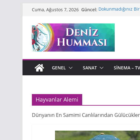
Skip
Güncel:
Dokunmadığınız Bir 
Cuma, Ağustos 7, 2026
to
Çınar”
Puslu Kıtalar Atlas
content
Anne Frank’ın Hatır
Çiçek
Zülfü Livaneli’nin
İhsan Oktay Anar: K
Kalem
GENEL
SANAT
SINEMA – T
Hayvanlar Alemi
Dünyanın En Samimi Canlılarından Gülücükler 