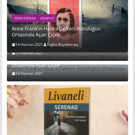
EDEBI ESERLER
EDEBIYAT
Anne Frank’ın Hatıra Defteri: Kötülüğün
Ortasında Açan Çiçek
Puslu Kıtalar Atlası: Sonu Olmayan Bir Macera
14 Haziran 2021
Tuğba Büyükkerpiç
15 Haziran 2021
Anne Frank’ın Hatıra Defteri: Kötülüğün
Ortasında Açan Çiçek
14 Haziran 2021