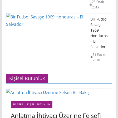
23 Ocak
2019
Bir Futbol
Savaşı:
1969
Honduras
– El
Salvador
18 Kasım
2018
Kişisel Bütünlük
FELSEFE
KIŞISEL BÜTÜNLÜK
Anlatma İhtiyacı Üzerine Felsefi