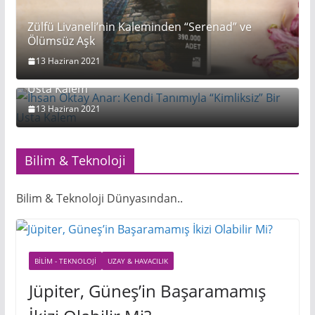
Zülfü Livaneli’nin Kaleminden “Serenad” ve
Ölümsüz Aşk
13 Haziran 2021
İhsan Oktay Anar: Kendi Tanımıyla “Kimliksiz” Bir
Usta Kalem
13 Haziran 2021
Bilim & Teknoloji
Bilim & Teknoloji Dünyasından..
BILIM - TEKNOLOJI
UZAY & HAVACILIK
Jüpiter, Güneş’in Başaramamış