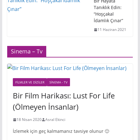
Bir Hayata
Tanıklık Edin:
“Hoşçakal
İdamlık Çınar”
11 Haziran 2021
Sinema – Tv
FILMLER VE DIZILER
SINEMA - TV
Bir Film Harikası: Lust For Life
(Ölmeyen İnsanlar)
18 Nisan 2020
Asral Ekinci
İzlemek için geç kalmamanız tavsiye olunur 🙂