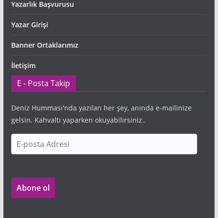
Yazarlık Başvurusu
Yazar Girişi
Banner Ortaklarımız
İletişim
E - Posta Takip
Deniz Humması'nda yazılan her şey, anında e-mailinize
gelsin. Kahvaltı yaparken okuyabilirsiniz..
E
-
p
o
Abone ol
s
t
a