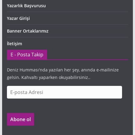
Yazarlık Başvurusu
Yazar Girişi
Banner Ortaklarımız
İletişim
E - Posta Takip
Deniz Humması'nda yazılan her şey, anında e-mailinize
gelsin. Kahvaltı yaparken okuyabilirsiniz..
E
-
p
o
Abone ol
s
t
a