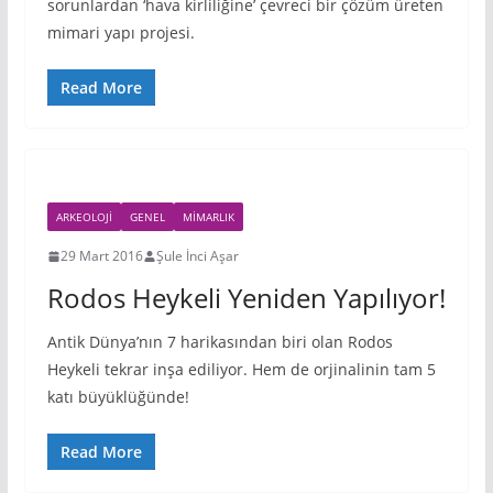
sorunlardan ‘hava kirliliğine’ çevreci bir çözüm üreten
mimari yapı projesi.
Read More
ARKEOLOJI
GENEL
MIMARLIK
29 Mart 2016
Şule İnci Aşar
Rodos Heykeli Yeniden Yapılıyor!
Antik Dünya’nın 7 harikasından biri olan Rodos
Heykeli tekrar inşa ediliyor. Hem de orjinalinin tam 5
katı büyüklüğünde!
Read More