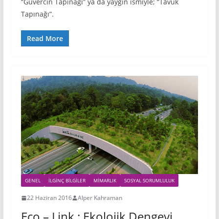
“Güvercin Tapınağı” ya da yaygın ismiyle; “Tavuk
Tapınağı”.
Read More
GENEL
İLGINÇ BILGILER
MIMARLIK
SOSYAL SORUMLULUK
22 Haziran 2016
Alper Kahraman
Eco – Link : Ekolojik Dengeyi