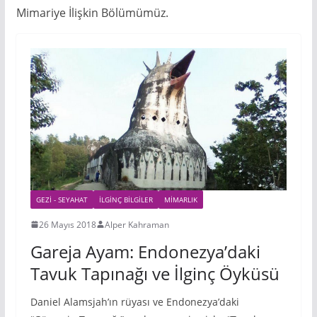
Mimariye İlişkin Bölümümüz.
GEZI - SEYAHAT
İLGINÇ BILGILER
MIMARLIK
26 Mayıs 2018
Alper Kahraman
Gareja Ayam: Endonezya’daki
Tavuk Tapınağı ve İlginç Öyküsü
Daniel Alamsjah’ın rüyası ve Endonezya’daki