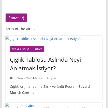
Sanat.. :)
Art Is In The Air! :)
RESIM & HEYKEL
SANAT
Çığlık Tablosu Aslında Neyi
Anlatmak İstiyor?
30 Nisan 2020
Meryem Kalyon
Çığlık, orijinal adı ile Skrik ve ünlü Ressam Edvard
Munch üzerine.