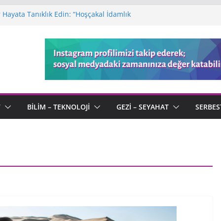
Hayata Tanıklık Edin: “Hoşçakal İdamlık
ı: Sonu Olmayan Bir Macera
a Defteri: Kötülüğün Ortasında Açan
 Kaleminden “Serenad” ve Ölümsüz Aşk
endi Tanımıyla “Kimliksiz” Bir Usta
V
BILIM – TEKNOLOJI
GEZI – SEYAHAT
SERBES