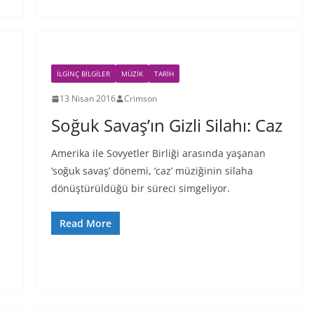
İLGINÇ BILGILER
MÜZIK
TARIH
13 Nisan 2016
Crimson
Soğuk Savaş’ın Gizli Silahı: Caz
Amerika ile Sovyetler Birliği arasında yaşanan
‘soğuk savaş’ dönemi, ‘caz’ müziğinin silaha
dönüştürüldüğü bir süreci simgeliyor.
Read More