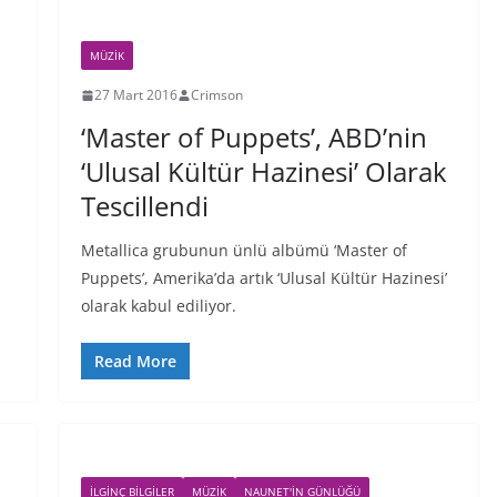
MÜZIK
27 Mart 2016
Crimson
‘Master of Puppets’, ABD’nin
‘Ulusal Kültür Hazinesi’ Olarak
Tescillendi
Metallica grubunun ünlü albümü ‘Master of
Puppets’, Amerika’da artık ‘Ulusal Kültür Hazinesi’
olarak kabul ediliyor.
Read More
İLGINÇ BILGILER
MÜZIK
NAUNET'IN GÜNLÜĞÜ