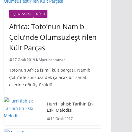
DIJITAL SANAT
MÜZIK
Africa: Toto’nun Namib
Çölü’nde Ölümsüzleştirilen
Kült Parçası
17 Ocak 2019
Alper Kahraman
Toto’nun Africa isimli kült parçası, Namib
Çölü’nde sonsuza dek çalacak bir sanat
eserine dönüştürüldü.
Hurri İlahisi: Tarihin En
Eski Melodisi
12 Ocak 2017