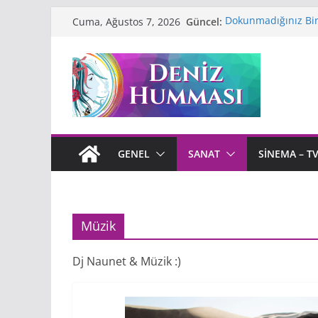
Skip
Güncel:
Dokunmadığınız Bir 
Cuma, Ağustos 7, 2026
to
Çınar”
Puslu Kıtalar Atlas
content
Anne Frank’ın Hatır
Çiçek
Zülfü Livaneli’nin
İhsan Oktay Anar: K
Kalem
GENEL
SANAT
SINEMA – T
Müzik
Dj Naunet & Müzik :)