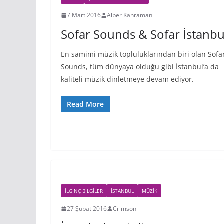
7 Mart 2016
Alper Kahraman
Sofar Sounds & Sofar İstanbu
En samimi müzik topluluklarından biri olan Sofa
Sounds, tüm dünyaya olduğu gibi İstanbul’a da
kaliteli müzik dinletmeye devam ediyor.
Read More
İLGINÇ BILGILER
İSTANBUL
MÜZIK
27 Şubat 2016
Crimson