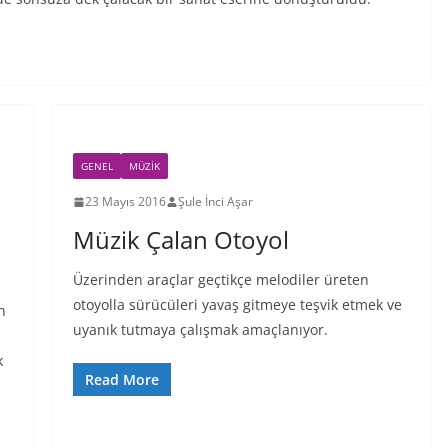
GENEL
MÜZIK
23 Mayıs 2016
Şule İnci Aşar
Müzik Çalan Otoyol
Üzerinden araçlar geçtikçe melodiler üreten
otoyolla sürücüleri yavaş gitmeye teşvik etmek ve
n
uyanık tutmaya çalışmak amaçlanıyor.
k
Read More