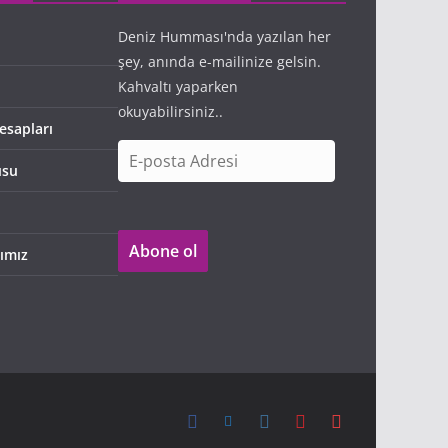
Deniz Humması'nda yazılan her
şey, anında e-mailinize gelsin.
Kahvaltı yaparken
okuyabilirsiniz..
esapları
E
usu
-
p
o
Abone ol
s
ımız
t
a
A
d
r
e
s