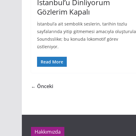
İstanbul’u Dinliyorum
Gözlerim Kapalı
İstanbul’a ait sembolik seslerin, tarihin tozlu
sayfalarında yitip gitmemesi amacıyla oluşturul
Soundsslike; bu konuda lokomotif görev
üstleniyor.
Read More
← Önceki
Hakkımızda