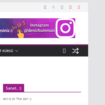
T KÜRSÜ
Sanat.. :)
Art Is In The Air! :)