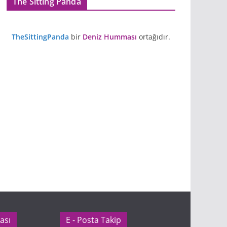
The Sitting Panda
TheSittingPanda
bir
Deniz Humması
ortağıdır.
ası
E - Posta Takip