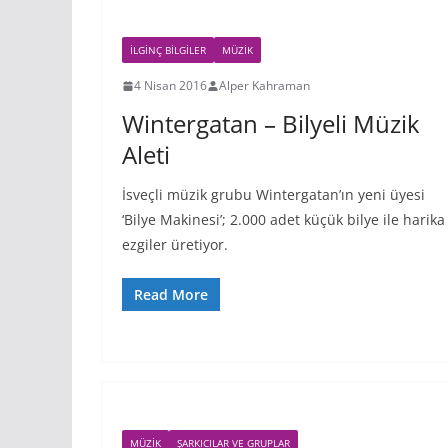
İLGINÇ BILGILER
MÜZIK
4 Nisan 2016
Alper Kahraman
Wintergatan – Bilyeli Müzik
Aleti
İsveçli müzik grubu Wintergatan’ın yeni üyesi
‘Bilye Makinesi’; 2.000 adet küçük bilye ile harika
ezgiler üretiyor.
Read More
MÜZIK
ŞARKICILAR VE GRUPLAR