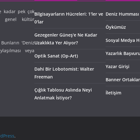
e kadar pek çok
Bilgisayarların Hücreleri: 1'ler ve
Deniz Humması
n genel kültür
0'lar
Öykümüz
Gezegenler Güneş'e Ne Kadar
Sosyal Medya H
 Bunların 'Deniz
Uzaklıkta Yer Alıyor?
laşılması veya
Yazarlık Başvur
Optik Sanat (Op-Art)
Yazar Girişi
Dahi Bir Lobotomist: Walter
Freeman
Banner Ortaklar
Çığlık Tablosu Aslında Neyi
İletişim
Anlatmak İstiyor?
dPress
.