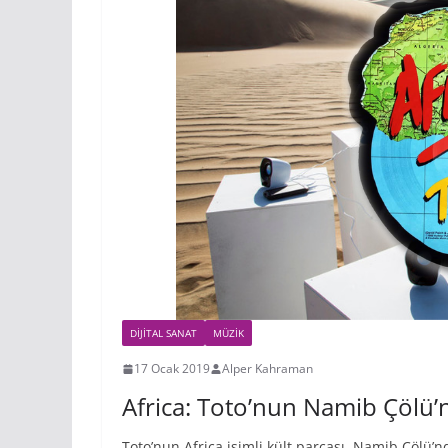
DIJITAL SANAT
MÜZIK
17 Ocak 2019
Alper Kahraman
Africa: Toto’nun Namib Çölü’n
Toto’nun Africa isimli kült parçası, Namib Çölü’