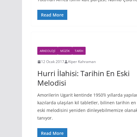
Read More
ARKEOLOJI
MÜZIK
TARIH
12 Ocak 2017
Alper Kahraman
Hurri İlahisi: Tarihin En Eski
Melodisi
Amorilerin Ugarit kentinde 1950’li yıllarda yapıla
kazılarda ulaşılan kil tabletler, bilinen tarihin en
eski melodisini yeniden dinleyebilmemize olana
tanıyor.
Read More