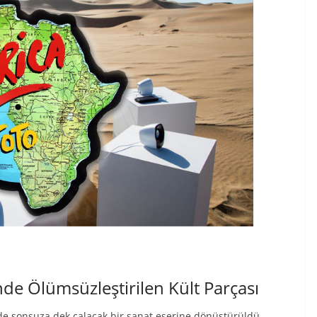
de Ölümsüzleştirilen Kült Parçası
nde sonsuza dek çalacak bir sanat eserine dönüştürüldü.