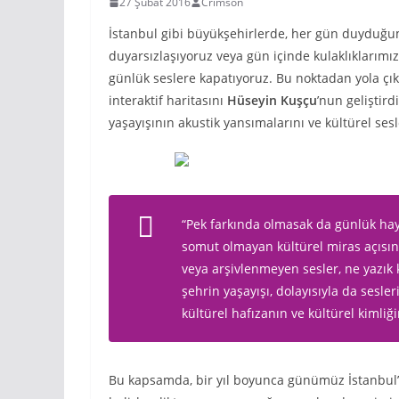
27 Şubat 2016
Crimson
İstanbul gibi büyükşehirlerde, her gün duyduğumu
duyarsızlaşıyoruz veya gün içinde kulaklıklarımı
günlük seslere kapatıyoruz. Bu noktadan yola ç
interaktif haritasını
Hüseyin Kuşçu
’nun geliştirdi
yaşayışının akustik yansımalarını ve kültürel ses
“
Pek farkında olmasak da günlük hay
somut olmayan kültürel miras açısın
veya arşivlenmeyen sesler, ne yazık k
şehrin yaşayışı, dolayısıyla da sesle
kültürel hafızanın ve kültürel kimliğ
Bu kapsamda, bir yıl boyunca günümüz İstanbul’u