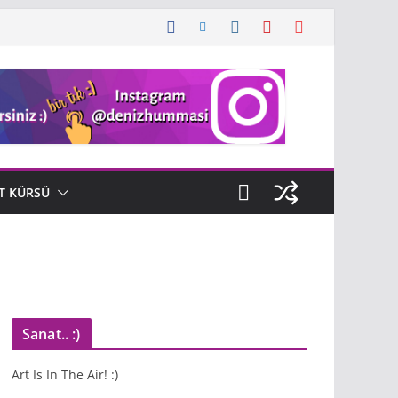
T KÜRSÜ
Sanat.. :)
Art Is In The Air! :)