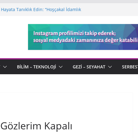
Hayata Tanıklık Edin: “Hoşçakal İdamlık
ı: Sonu Olmayan Bir Macera
a Defteri: Kötülüğün Ortasında Açan
 Kaleminden “Serenad” ve Ölümsüz Aşk
endi Tanımıyla “Kimliksiz” Bir Usta
V
BILIM – TEKNOLOJI
GEZI – SEYAHAT
SERBES
 Gözlerim Kapalı