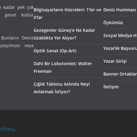
e kadar pek çok
Bilgisayarların Hücreleri: 1'ler ve
Deniz Humması
n genel kültür
0'lar
Öykümüz
Gezegenler Güneş'e Ne Kadar
Sosyal Medya H
 Bunların 'Deniz
Uzaklıkta Yer Alıyor?
laşılması veya
Yazarlık Başvur
Optik Sanat (Op-Art)
Yazar Girişi
Dahi Bir Lobotomist: Walter
Freeman
Banner Ortaklar
Çığlık Tablosu Aslında Neyi
İletişim
Anlatmak İstiyor?
dPress
.