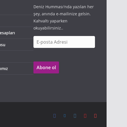
Deniz Humması'nda yazılan her
şey, anında e-mailinize gelsin.
Kahvaltı yaparken
okuyabilirsiniz..
esapları
E
usu
-
p
o
Abone ol
s
ımız
t
a
A
d
r
e
s
i