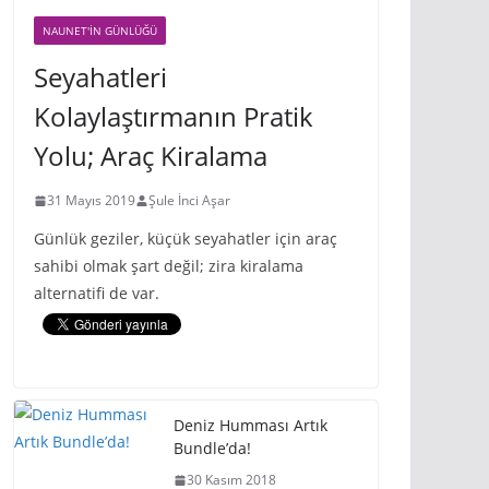
NAUNET'IN GÜNLÜĞÜ
Seyahatleri
Kolaylaştırmanın Pratik
Yolu; Araç Kiralama
31 Mayıs 2019
Şule İnci Aşar
Günlük geziler, küçük seyahatler için araç
sahibi olmak şart değil; zira kiralama
alternatifi de var.
Deniz Humması Artık
Bundle’da!
30 Kasım 2018