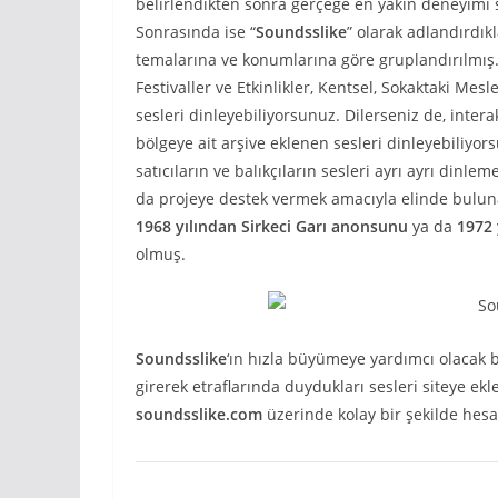
belirlendikten sonra gerçeğe en yakın deneyimi 
Sonrasında ise “
Soundsslike
” olarak adlandırdıkl
temalarına ve konumlarına göre gruplandırılmış.
Festivaller ve Etkinlikler, Kentsel, Sokaktaki Mesl
sesleri dinleyebiliyorsunuz. Dilerseniz de, intera
bölgeye ait arşive eklenen sesleri dinleyebiliyo
satıcıların ve balıkçıların sesleri ayrı ayrı din
da projeye destek vermek amacıyla elinde bulunan 
1968 yılından Sirkeci Garı anonsunu
ya da
1972 
olmuş.
Soundsslike
‘ın hızla büyümeye yardımcı olacak b
girerek etraflarında duydukları sesleri siteye ekle
soundsslike.com
üzerinde kolay bir şekilde hesa