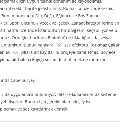
sağlamak için uygun teknik donanım ile kaydedilmiş.
arı interaktif harita geliştirilmiş. Bu harita üzerinde sesler,
 Bunlar arasında; Din, Doğa, Eğlence ve Boş Zaman,
ekler, Spor, Ulaşım, Yiyecek ve İçecek, Zanaat kategorilerine ait
ktif harita üzerinde İstanbul’un bir bölgesini seçebiliyor ve o
rsunuz. Örneğin; haritada Eminönü’ne tıkladığınızda seyyar
lemek mümkün. Bunun yanısıra;
TRT
ses efektörü
Korkmaz Çakar
60-70’li yıllara ait kayıtlarını projeye dahil etmiş. Böylece
yılına ait balıkçı kayığı sesini
de dinlemek de mümkün
ir de uygulaması bulunuyor; dilerse kullanıcılar da sisteme
yebiliyorlar. Bunun için gerekli olan tek şey ise;
p açmak ve ses kayıtlarını eklemek.