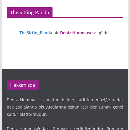
The Sitting Panda
TheSittingPanda
bir
Deniz Humması
ortağıdır.
Hakkımızda
Deniz Humması; sanattan bilime, tarihten müziğe kadar
pek çok alanda okuyucularına özgün içerikler sunan genel
kültür platformudur.
Deniz Humması'ndaki tüm yazılı içerik özgündür. Bunların