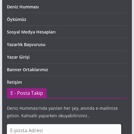
Deniz Humması
Öykümüz
Sosyal Medya Hesapları
Yazarlık Başvurusu
Yazar Girişi
Banner Ortaklarımız
İletişim
E - Posta Takip
Deniz Humması'nda yazılan her şey, anında e-mailinize
gelsin. Kahvaltı yaparken okuyabilirsiniz..
E