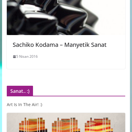
Sachiko Kodama – Manyetik Sanat
5 Nisan 2016
Sanat.. :)
Art Is In The Air! :)