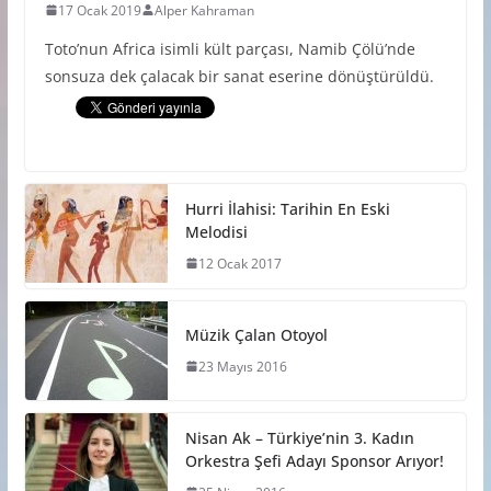
17 Ocak 2019
Alper Kahraman
Toto’nun Africa isimli kült parçası, Namib Çölü’nde
sonsuza dek çalacak bir sanat eserine dönüştürüldü.
Hurri İlahisi: Tarihin En Eski
Melodisi
12 Ocak 2017
Müzik Çalan Otoyol
23 Mayıs 2016
Nisan Ak – Türkiye’nin 3. Kadın
Orkestra Şefi Adayı Sponsor Arıyor!