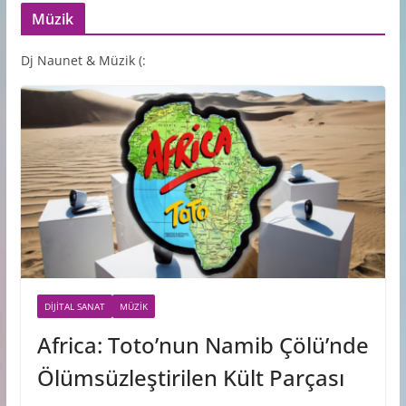
Müzik
Dj Naunet & Müzik (:
DIJITAL SANAT
MÜZIK
Africa: Toto’nun Namib Çölü’nde
Ölümsüzleştirilen Kült Parçası