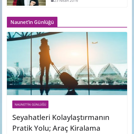
25 Nisan 2016
Naunet’in Günlüğü
NAUNET'IN GÜNLÜĞÜ
Seyahatleri Kolaylaştırmanın
Pratik Yolu; Araç Kiralama