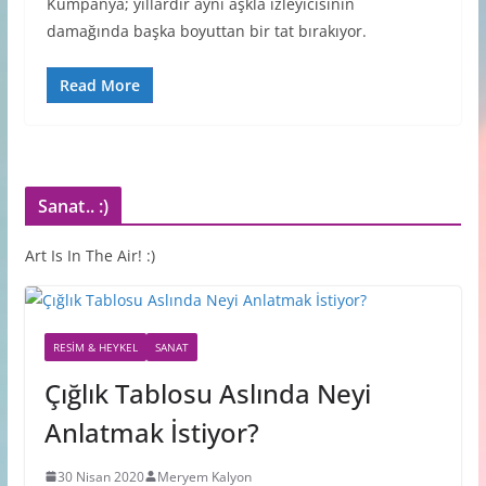
Kumpanya; yıllardır aynı aşkla izleyicisinin
damağında başka boyuttan bir tat bırakıyor.
Read More
Sanat.. :)
Art Is In The Air! :)
RESIM & HEYKEL
SANAT
Çığlık Tablosu Aslında Neyi
Anlatmak İstiyor?
30 Nisan 2020
Meryem Kalyon