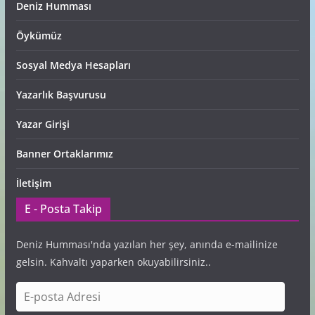
Deniz Humması
Öykümüz
Sosyal Medya Hesapları
Yazarlık Başvurusu
Yazar Girişi
Banner Ortaklarımız
İletişim
E - Posta Takip
Deniz Humması'nda yazılan her şey, anında e-mailinize
gelsin. Kahvaltı yaparken okuyabilirsiniz..
E
-