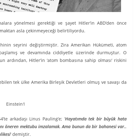
alara yönelmesi gerektiği ve şayet Hitler’in ABD’den önce
aktan asla çekinmeyeceği belirtiliyordu.
inin seyrini değiştirmiştir. Zira Amerikan Hükümeti, atom
aşlamış ve devamında ciddiyetle üzerinde durmuştur. O
ardından, Hitler’in ‘atom bombasına sahip olması’ riskini
bilen tek ülke Amerika Birleşik Devletleri olmuş ve savaşı da
’te arkadaşı Linus Pauling’e; ‘
Hayatımda tek bir büyük hata
nı öneren mektubu imzalamak. Ama bunun da bir bahanesi var..
likesi
‘ demiştir.