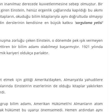
ünün inanılmaz derecede kuvvetlenmesine sebep olmuştur. Bir
 giren Einstein, henüz ergenlik çağlarında kapıldığı bu akımı
itapların, okuduğu bilim kitaplarıyla aynı doğrultuda olmayışı
din derslerinin kendisine en büyük katkısı
‘
sorgulama yetisi
‘
nuşma zorluğu çeken Einstein, o dönemde pek ışık vermeyen
iren bir bilim adamı olabilmeyi başarmıştır. 1921 yılında
ik kariyeri oldukça parlaktır.
ret etmek için gittiği Amerika’dayken, Almanya’da yahudilere
larında Einstein’ın eserlerinin de olduğu kitaplar yakılırken
rdi.
 grup bilim adamı, Amerikan Hükümeti’ni Almanların atom
 ancak hükümet bu uyarıyı önemsemedi. Hemen ardından aynı