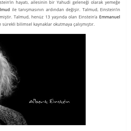
ein’in hayatı, ailesinin bir Yahudi geleneği olarak yemeğe
lmud
ile tanışmasının ardından değişir. Talmud, Einstein’in
miştir. Talmud, henüz 13 yaşında olan Einstein’a
Emmanuel
ve sürekli bilimsel kaynaklar okutmaya çalışmıştır.