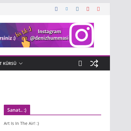
T KÜRSÜ
Sanat.. :)
Art Is In The Air! :)