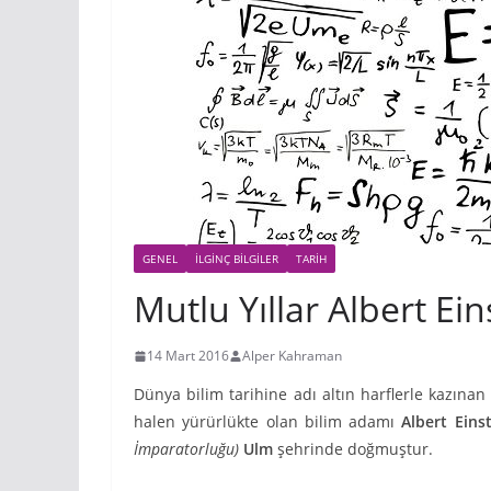
GENEL
İLGINÇ BILGILER
TARIH
Mutlu Yıllar Albert Ein
14 Mart 2016
Alper Kahraman
Dünya bilim tarihine adı altın harflerle kazınan
halen yürürlükte olan bilim adamı
Albert Eins
İmparatorluğu)
Ulm
şehrinde doğmuştur.