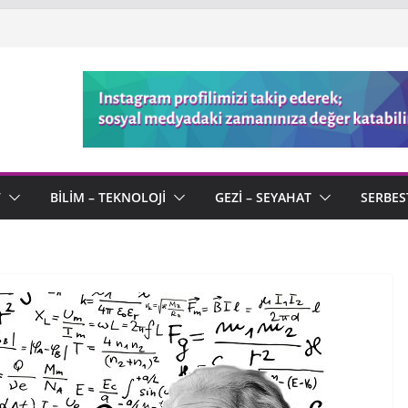
V
BILIM – TEKNOLOJI
GEZI – SEYAHAT
SERBES