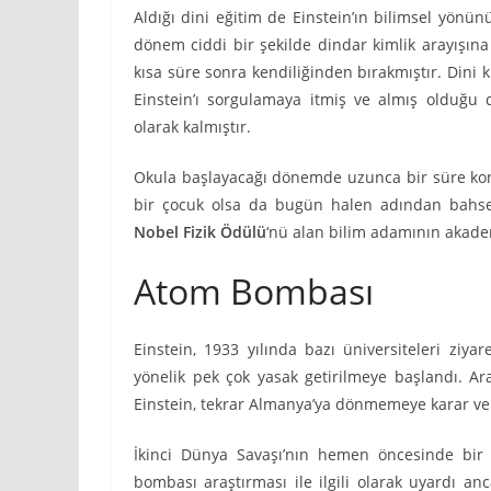
Aldığı dini eğitim de Einstein’ın bilimsel yön
dönem ciddi bir şekilde dindar kimlik arayışına
kısa süre sonra kendiliğinden bırakmıştır. Dini k
Einstein’ı sorgulamaya itmiş ve almış olduğu 
olarak kalmıştır.
Okula başlayacağı dönemde uzunca bir süre ko
bir çocuk olsa da bugün halen adından bahsett
Nobel Fizik Ödülü
‘nü alan bilim adamının akadem
Atom Bombası
Einstein, 1933 yılında bazı üniversiteleri ziya
yönelik pek çok yasak getirilmeye başlandı. Ara
Einstein, tekrar Almanya’ya dönmemeye karar ve
İkinci Dünya Savaşı’nın hemen öncesinde bir
bombası araştırması ile ilgili olarak uyardı