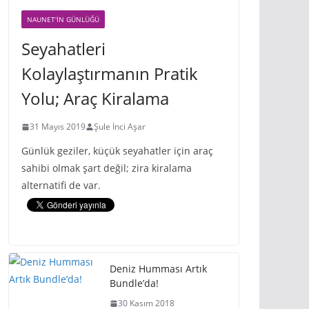
NAUNET'IN GÜNLÜĞÜ
Seyahatleri
Kolaylaştırmanın Pratik
Yolu; Araç Kiralama
31 Mayıs 2019
Şule İnci Aşar
Günlük geziler, küçük seyahatler için araç
sahibi olmak şart değil; zira kiralama
alternatifi de var.
Deniz Humması Artık
Bundle’da!
30 Kasım 2018