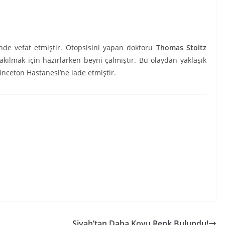
’nde vefat etmiştir. Otopsisini yapan doktoru
Thomas Stoltz
yakılmak için hazırlarken beyni çalmıştır. Bu olaydan yaklaşık
rinceton Hastanesi’ne iade etmiştir.
Siyah’tan Daha Koyu Renk Bulundu!