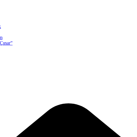
k
em
 Çınar”