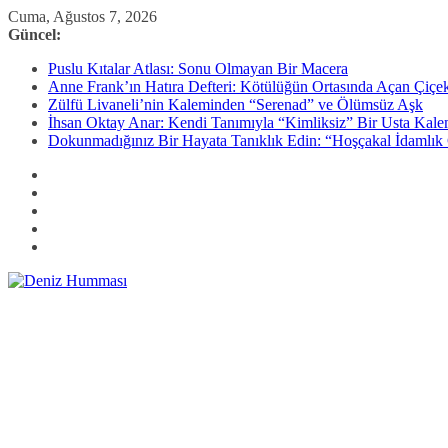
Skip
Cuma, Ağustos 7, 2026
to
Güncel:
content
Puslu Kıtalar Atlası: Sonu Olmayan Bir Macera
Anne Frank’ın Hatıra Defteri: Kötülüğün Ortasında Açan Çiçe
Zülfü Livaneli’nin Kaleminden “Serenad” ve Ölümsüz Aşk
İhsan Oktay Anar: Kendi Tanımıyla “Kimliksiz” Bir Usta Kal
Dokunmadığınız Bir Hayata Tanıklık Edin: “Hoşçakal İdamlık