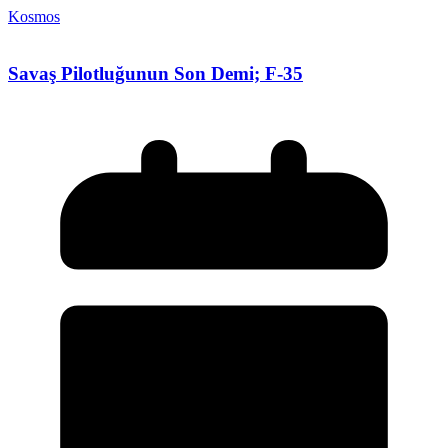
Kosmos
Savaş Pilotluğunun Son Demi; F-35