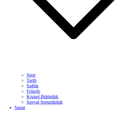
Spor
Tarih
Sağlık
Felsefe
Kişisel Bütünlük
Sosyal Sorumluluk
Sanat