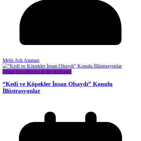
Melis Aslı Ataman
Dijital Sanat
Resim & Heykel
Sanat
“Kedi ve Köpekler İnsan Olsaydı” Konulu
İllüstrasyonlar