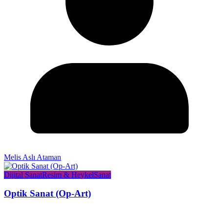
Melis Aslı Ataman
Dijital Sanat
Resim & Heykel
Sanat
Optik Sanat (Op-Art)