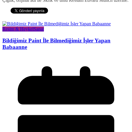
Çığlık, orijinal adı ile Skrik ve ünlü Ressam Edvard Munch üzerine.
Resim & Heykel
Sanat
Bildiğimiz Paint İle Bilmediğimiz İşler Yapan
Babaanne