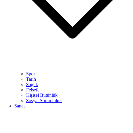
Spor
Tarih
Sağlık
Felsefe
Kişisel Bütünlük
Sosyal Sorumluluk
Sanat