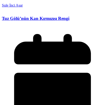
Şule İnci Aşar
Tuz Gölü’nün Kan Kırmızısı Rengi