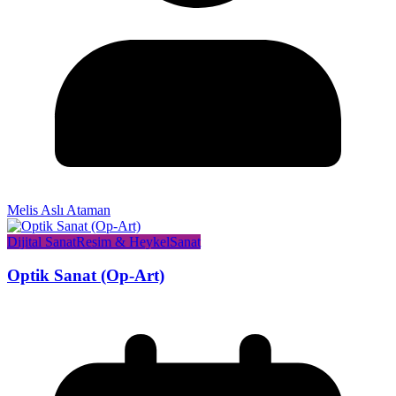
Melis Aslı Ataman
Dijital Sanat
Resim & Heykel
Sanat
Optik Sanat (Op-Art)