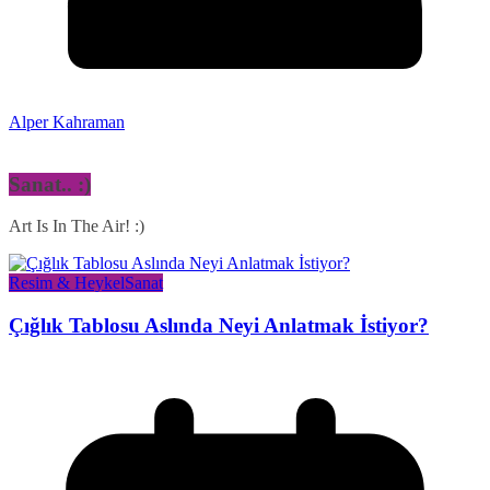
Alper Kahraman
Sanat.. :)
Art Is In The Air! :)
Resim & Heykel
Sanat
Çığlık Tablosu Aslında Neyi Anlatmak İstiyor?