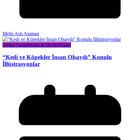
Melis Aslı Ataman
Dijital Sanat
Resim & Heykel
Sanat
“Kedi ve Köpekler İnsan Olsaydı” Konulu
İllüstrasyonlar