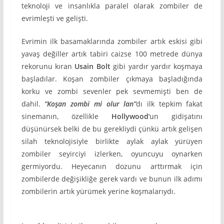
teknoloji ve insanlıkla paralel olarak zombiler de
evrimleşti ve gelişti.
Evrimin ilk basamaklarında zombiler artık eskisi gibi
yavaş değiller artık tabiri caizse 100 metrede dünya
rekorunu kıran
Usain Bolt
gibi yardır yardır koşmaya
başladılar. Koşan zombiler çıkmaya başladığında
korku ve zombi sevenler pek sevmemişti ben de
dahil.
“Koşan zombi mi olur lan”
dı ilk tepkim fakat
sinemanın, özellikle
Hollywood
‘un gidişatını
düşünürsek belki de bu gerekliydi çünkü artık gelişen
silah teknolojisiyle birlikte aylak aylak yürüyen
zombiler seyirciyi izlerken, oyuncuyu oynarken
germiyordu. Heyecanın dozunu arttırmak için
zombilerde değişikliğe gerek vardı ve bunun ilk adımı
zombilerin artık yürümek yerine koşmalarıydı.