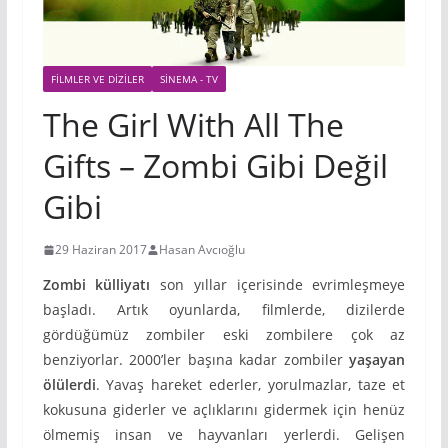
FILMLER VE DIZILER
SINEMA - TV
The Girl With All The
Gifts – Zombi Gibi Değil
Gibi
29 Haziran 2017
Hasan Avcıoğlu
Zombi külliyatı
son yıllar içerisinde evrimleşmeye
başladı. Artık oyunlarda, filmlerde, dizilerde
gördüğümüz zombiler eski zombilere çok az
benziyorlar. 2000’ler başına kadar zombiler
yaşayan
ölülerdi
. Yavaş hareket ederler, yorulmazlar, taze et
kokusuna giderler ve açlıklarını gidermek için henüz
ölmemiş insan ve hayvanları yerlerdi. Gelişen