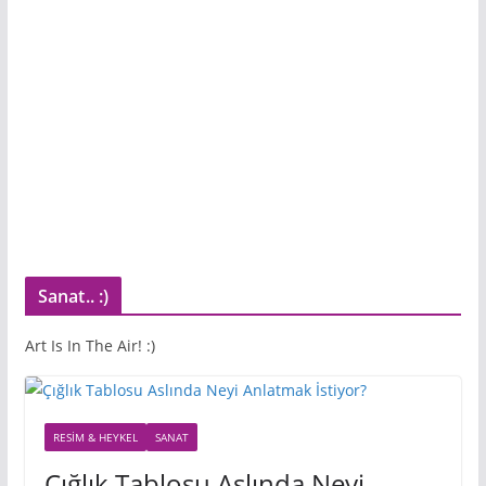
Sanat.. :)
Art Is In The Air! :)
RESIM & HEYKEL
SANAT
Çığlık Tablosu Aslında Neyi