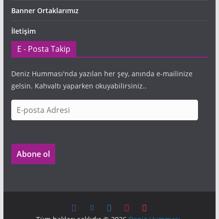
Banner Ortaklarımız
İletişim
E - Posta Takip
Deniz Humması'nda yazılan her şey, anında e-mailinize
gelsin. Kahvaltı yaparken okuyabilirsiniz..
E
-
p
o
Abone ol
s
t
a
A
d
r