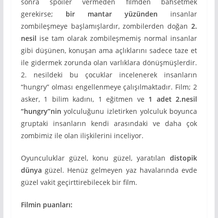
sonra spoiler vermeden filmden bahsetmek
gerekirse;
bir mantar yüzünden
insanlar
zombileşmeye başlamışlardır, zombilerden doğan
2.
nesil
ise tam olarak zombileşmemiş normal insanlar
gibi düşünen, konuşan ama açlıklarını sadece taze et
ile gidermek zorunda olan varlıklara dönüşmüşlerdir.
2. nesildeki bu çocuklar incelenerek insanların
“hungry” olması engellenmeye çalışılmaktadır. Film; 2
asker, 1 bilim kadını, 1 eğitmen ve
1 adet 2.nesil
“hungry”nin
yolculuğunu izletirken yolculuk boyunca
gruptaki insanların kendi arasındaki ve daha çok
zombimiz ile olan ilişkilerini inceliyor.
Oyunculuklar güzel, konu güzel, yaratılan
distopik
dünya
güzel. Henüz gelmeyen yaz havalarında evde
güzel vakit geçirttirebilecek bir film.
Filmin puanları: