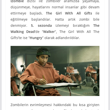
Izombie
dizisi ile zombiler aramızda yaşamaya,
düşünmeye, hayatlarını normal insanlar gibi devam
ettirmeye başladı,
The Girl With All Gifts
ile
eğitilmeye başlandılar. Hatta artık zombi bile
denmiyor.
5. sezonda
izlemeyi bıraktığım
The
Walking Dead
‘de “
Walker
“
,
The Girl With All The
Gifts’te ise “
Hungry
” olarak adlandırıldılar.
Zombilerin evrimleşmesi hakkındaki bu kısa girişten