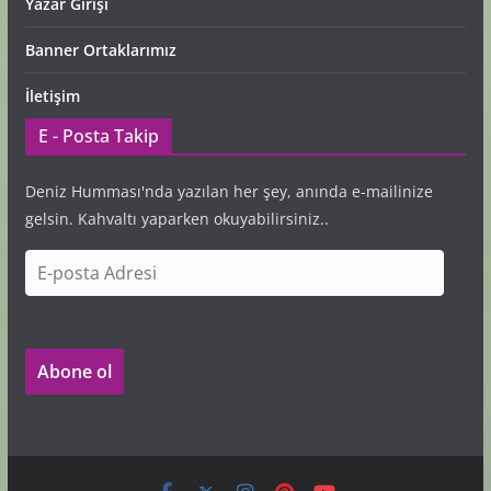
Yazar Girişi
Banner Ortaklarımız
İletişim
E - Posta Takip
Deniz Humması'nda yazılan her şey, anında e-mailinize
gelsin. Kahvaltı yaparken okuyabilirsiniz..
E
-
p
o
Abone ol
s
t
a
A
d