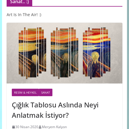
Sanat.. :)
Art Is In The Air! :)
RESIM & HEYKEL
SANAT
Çığlık Tablosu Aslında Neyi
Anlatmak İstiyor?
30 Nisan 2020
Meryem Kalyon