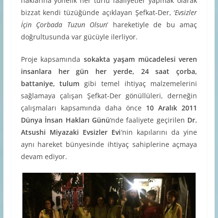
haklarına yönelik her türlü faaliyetler yapmak’ olarak
bizzat kendi tüzüğünde açıklayan Şefkat-Der, ‘
Evsizler
İçin Çorbada Tuzun Olsun
‘ hareketiyle de bu amaç
doğrultusunda var gücüyle ilerliyor.
Proje kapsamında
sokakta yaşam mücadelesi veren
insanlara her gün her yerde, 24 saat çorba,
battaniye, tulum
gibi temel ihtiyaç malzemelerini
sağlamaya çalışan Şefkat-Der gönüllüleri, derneğin
çalışmaları kapsamında daha önce
10 Aralık 2011
Dünya İnsan Hakları Günü
‘nde faaliyete geçirilen
Dr.
Atsushi Miyazaki Evsizler Evi
‘nin kapılarını da yine
aynı hareket bünyesinde ihtiyaç sahiplerine açmaya
devam ediyor.