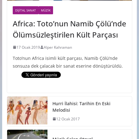
DIJITAL SANAT
MÜZIK
Africa: Toto’nun Namib Çölü’nde
Ölümsüzleştirilen Kült Parçası
17 Ocak 2019
Alper Kahraman
Toto’nun Africa isimli kült parçası, Namib Çölü’nde
sonsuza dek çalacak bir sanat eserine dönüştürüldü.
Hurri İlahisi: Tarihin En Eski
Melodisi
12 Ocak 2017