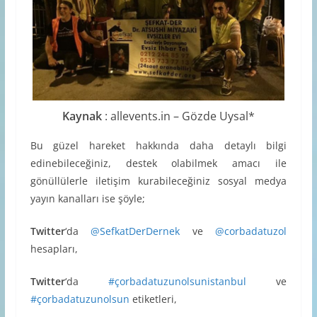
Kaynak
: allevents.in – Gözde Uysal*
Bu güzel hareket hakkında daha detaylı bilgi
edinebileceğiniz, destek olabilmek amacı ile
gönüllülerle iletişim kurabileceğiniz sosyal medya
yayın kanalları ise şöyle;
Twitter
‘da
@SefkatDerDernek
ve
@corbadatuzol
hesapları,
Twitter
‘da
#çorbadatuzunolsunistanbul
ve
#çorbadatuzunolsun
etiketleri,