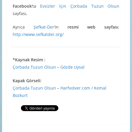
Facebook
‘ta
Evsizler İçin Çorbada Tuzun Olsun
sayfası,
Ayrıca
Şefkat-Der
‘in
resmi web sayfası
;
http://www.sefkatder.org/
*Kaynak Resim :
Çorbada Tuzun Olsun
–
Gözde Uysal
Kapak Görseli:
Çorbada Tuzun Olsun
–
Harfvolver.com / Kemal
Bozkurt