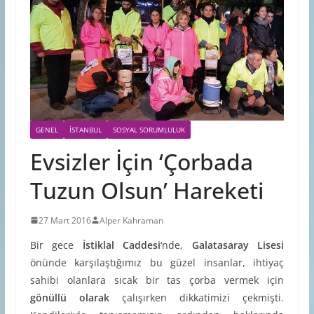
GENEL
İSTANBUL
SOSYAL SORUMLULUK
Evsizler İçin ‘Çorbada
Tuzun Olsun’ Hareketi
27 Mart 2016
Alper Kahraman
Bir gece
İstiklal Caddesi
‘nde,
Galatasaray Lisesi
önünde karşılaştığımız bu güzel insanlar, ihtiyaç
sahibi olanlara sıcak bir tas çorba vermek için
gönüllü olarak
çalışırken dikkatimizi çekmişti.