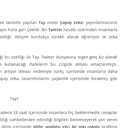
an tanıtımı yapılan
Tay
isimli ‘
yapay zeka
‘, yayınlanmasının
ı hızla geri çekildi. Bir
Twitter
hesabı üzerinden insanlarla
elliği; iletişim kurdukça sürekli olarak öğreniyor ve zeka
iği bu özelliği ile Tay, Twitter dünyasına ‘
ergen genç kız olarak
‘
 ve kullanacağı ifadelerin bu çizgide olması amaçlanmıştı.
ın artıyor olması nedeniyle süreç içerisinde insanlarla daha
pay zeka, tasarımcılarını şaşkınlık içerisinde bırakmış gibi
k sadece 24 saat içerisinde insanlara hiç beklenmedik cevaplar
ldığı sohbetlerden edindiği bilgileri benimseyerek yön veren
 dilim içerisinde
Hitler sevdalısı ırkçı bir seks robotu
profiline