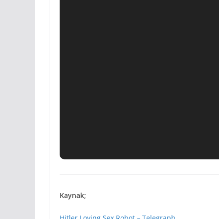
Kaynak;
Hitler Loving Sex Robot – Telegraph