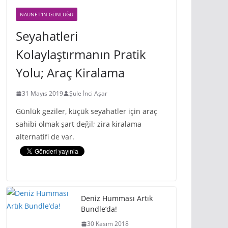
NAUNET'IN GÜNLÜĞÜ
Seyahatleri
Kolaylaştırmanın Pratik
Yolu; Araç Kiralama
31 Mayıs 2019
Şule İnci Aşar
Günlük geziler, küçük seyahatler için araç
sahibi olmak şart değil; zira kiralama
alternatifi de var.
Deniz Humması Artık
Bundle’da!
30 Kasım 2018