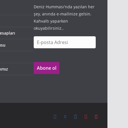
Deniz Humması'nda yazılan her
şey, anında e-mailinize gelsin.
Kahvaltı yaparken
okuyabilirsiniz..
esapları
E
usu
-
p
o
Abone ol
s
ımız
t
a
A
d
r
e
s
i