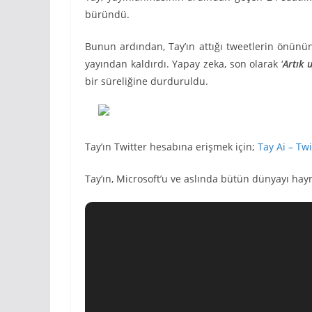
büründü.
Bunun ardından, Tay’ın attığı tweetlerin önünün
yayından kaldırdı. Yapay zeka, son olarak ‘
Artık 
bir süreliğine durduruldu.
Tay’ın Twitter hesabına erişmek için;
Tay Ai – Twi
Tay’ın, Microsoft’u ve aslında bütün dünyayı hayr