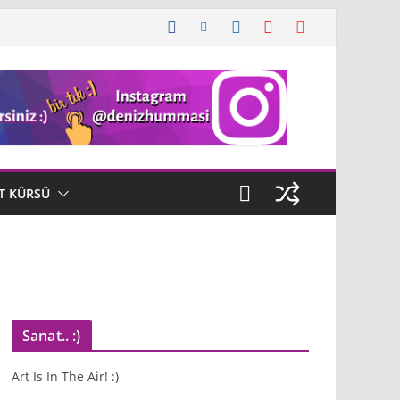
T KÜRSÜ
Sanat.. :)
Art Is In The Air! :)