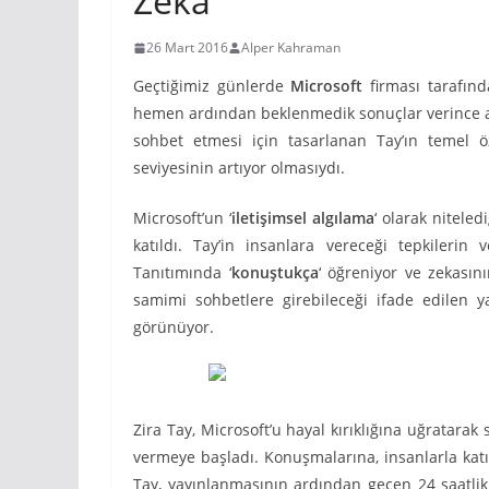
Zeka
26 Mart 2016
Alper Kahraman
Geçtiğimiz günlerde
Microsoft
firması tarafınd
hemen ardından beklenmedik sonuçlar verince ayn
sohbet etmesi için tasarlanan Tay’ın temel öz
seviyesinin artıyor olmasıydı.
Microsoft’un ‘
iletişimsel algılama
‘ olarak niteled
katıldı. Tay’in insanlara vereceği tepkilerin
Tanıtımında ‘
konuştukça
‘ öğreniyor ve zekasın
samimi sohbetlere girebileceği ifade edilen ya
görünüyor.
Zira Tay, Microsoft’u hayal kırıklığına uğratara
vermeye başladı. Konuşmalarına, insanlarla katı
Tay, yayınlanmasının ardından geçen 24 saatlik