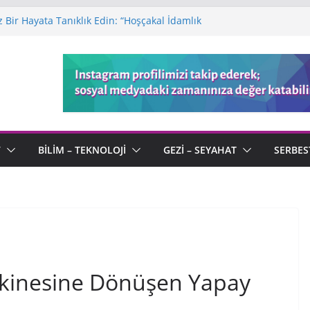
Bir Hayata Tanıklık Edin: “Hoşçakal İdamlık
tlası: Sonu Olmayan Bir Macera
atıra Defteri: Kötülüğün Ortasında Açan
’nin Kaleminden “Serenad” ve Ölümsüz Aşk
r: Kendi Tanımıyla “Kimliksiz” Bir Usta
V
BILIM – TEKNOLOJI
GEZI – SEYAHAT
SERBES
akinesine Dönüşen Yapay