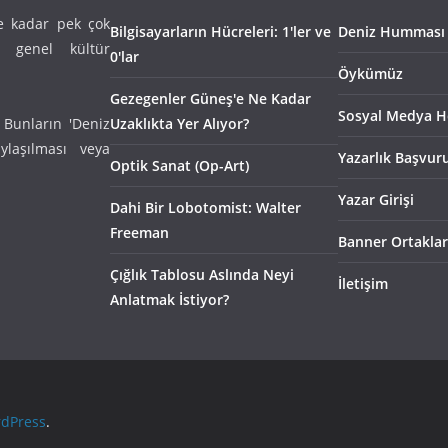
e kadar pek çok
Bilgisayarların Hücreleri: 1'ler ve
Deniz Humması
n genel kültür
0'lar
Öykümüz
Gezegenler Güneş'e Ne Kadar
Sosyal Medya H
 Bunların 'Deniz
Uzaklıkta Yer Alıyor?
laşılması veya
Yazarlık Başvur
Optik Sanat (Op-Art)
Yazar Girişi
Dahi Bir Lobotomist: Walter
Freeman
Banner Ortaklar
Çığlık Tablosu Aslında Neyi
İletişim
Anlatmak İstiyor?
dPress
.