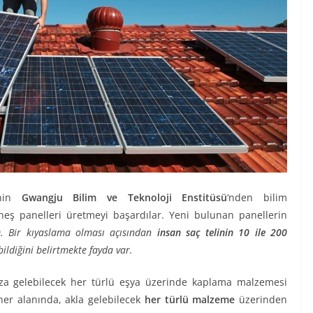
‘nin
Gwangju Bilim ve Teknoloji Enstitüsü
‘nden
bilim
üneş panelleri üretmeyi başardılar. Yeni bulunan panellerin
. Bir kıyaslama olması açısından
insan saç telinin
10 ile 200
ildiğini belirtmekte fayda var.
nıza gelebilecek her türlü eşya üzerinde kaplama malzemesi
her alanında, akla gelebilecek
her türlü malzeme
üzerinden