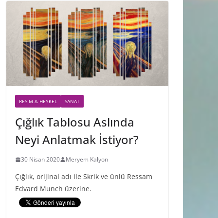
RESIM & HEYKEL
SANAT
Çığlık Tablosu Aslında
Neyi Anlatmak İstiyor?
30 Nisan 2020
Meryem Kalyon
Çığlık, orijinal adı ile Skrik ve ünlü Ressam
Edvard Munch üzerine.