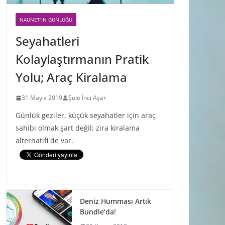
NAUNET'IN GÜNLÜĞÜ
Seyahatleri
Kolaylaştırmanın Pratik
Yolu; Araç Kiralama
31 Mayıs 2019
Şule İnci Aşar
Günlük geziler, küçük seyahatler için araç
sahibi olmak şart değil; zira kiralama
alternatifi de var.
Deniz Humması Artık
Bundle’da!