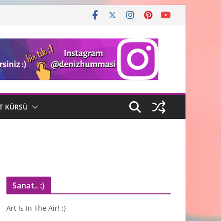
T KÜRSÜ
Sanat.. :)
Art Is In The Air! :)