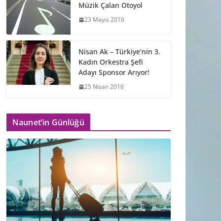
Müzik Çalan Otoyol
23 Mayıs 2016
Nisan Ak – Türkiye’nin 3.
Kadın Orkestra Şefi
Adayı Sponsor Arıyor!
25 Nisan 2016
Naunet’in Günlüğü