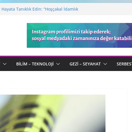
Hayata Tanıklık Edin: “Hoşçakal İdamlık
ı: Sonu Olmayan Bir Macera
a Defteri: Kötülüğün Ortasında Açan
 Kaleminden “Serenad” ve Ölümsüz Aşk
endi Tanımıyla “Kimliksiz” Bir Usta
V
BILIM – TEKNOLOJI
GEZI – SEYAHAT
SERBES