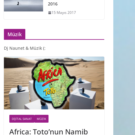
2016
15 Mayıs 2017
Müzik
Dj Naunet & Müzik (:
DIJITAL SANAT
MÜZIK
Africa: Toto’nun Namib