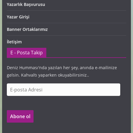
Yazarlık Başvurusu
Yazar Girişi
Banner Ortaklarımız
İletişim
E - Posta Takip
Deniz Humması'nda yazılan her şey, anında e-mailinize
gelsin. Kahvaltı yaparken okuyabilirsiniz..
E
-
p
o
Abone ol
s
t
a