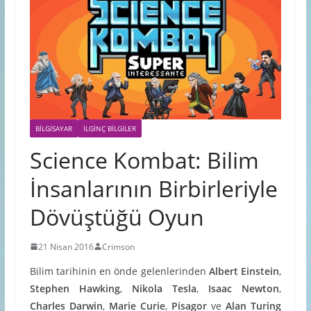
BILGISAYAR
İLGINÇ BILGILER
Science Kombat: Bilim
İnsanlarının Birbirleriyle
Dövüştüğü Oyun
21 Nisan 2016
Crimson
Bilim tarihinin en önde gelenlerinden
Albert Einstein
,
Stephen Hawking
,
Nikola Tesla
,
Isaac Newton
,
Charles Darwin
,
Marie Curie
,
Pisagor
ve
Alan Turing